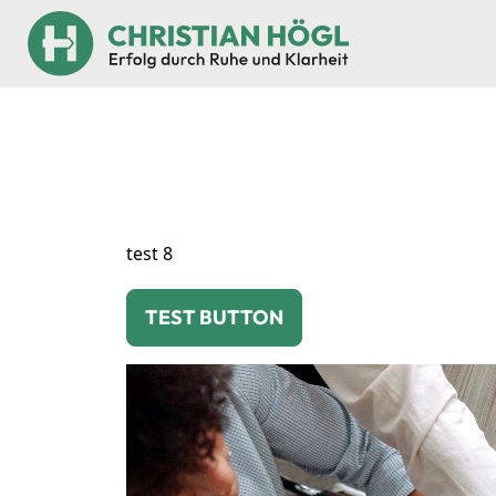
test 8
TEST BUTTON